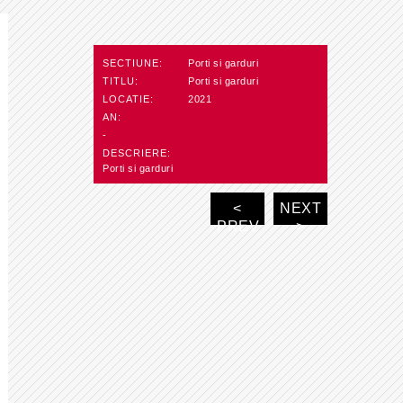
SECTIUNE:
Porti si garduri
TITLU:
Porti si garduri
LOCATIE:
2021
AN:
-
DESCRIERE:
Porti si garduri
<
NEXT
PREV
>